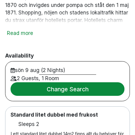
1870 och invigdes under pompa och ståt den 1 maj
1871. Shopping, nöjen och stadens lokaltrafik hittar
du strax utanför hotellets portar. Hotellets charm
bygger till stor del på de 183 vackra och modernt
Read more
inredda rummen, många med hög takhöjd,
stuckaturer, stora härliga fönster och burspråk.
Availability
I hotellets The Bishops Arms serveras frukost, en
sön 9 aug (2 Nights)
genuin engelsk gastropub med stort urval av öl
2 Guests, 1 Room
och whisky samt vällagad mat. Här kan du alltid
Change Search
hitta något gott att äta eller dricka och det är den
optimala platsen för att umgås med nära och kära.
Här råder en mysig pubstämning med låg ljudnivå i
en avslappnad miljö. Under sommaren kan man
Standard litet dubbel med frukost
som gäst njuta av pubens populära uteservering
Sleeps 2
med stans bästa solläge. Efter en värmande måltid
I ett standard litet dubbel 14m2 finns allt du behöver för