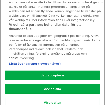
Nya hotell
ändra dina val eller återkalla ditt samtycke när som helst genom
att klicka på länken Hantera preferenser längst ned på
Stadsweekend
webbsidan (eller den flytande ikonen längst ned till vänster på
webbsidan, om tillämpligt). Dina val kommer att ha effekt inom
vår Webbplats. Mer information finns i vår integritetspolicy.
Vi och våra partners behandlar data för att
tillhandahålla:
Booking Enquiries:
info@hotellpremien.se
Använda exakta uppgifter om geografisk positionering. Aktivt
Hotellsupport:
scandinavian@digibreaks.com
läsa av enhetens egenskaper för identifieringsändamål. Lagra
och/eller få åtkomst till information på en enhet.
Personanpassad reklam och innehåll, reklam- och
innehållsmätning, forskning angående målgrupp och
Hotellpremien.se av en del av Coop
tjänsteutveckling.
Sverige. Coop Sverige 171 88 Solna,
Lista över partner (leverantörer)
Telefon: 010-742 00 00, Org.nr: 556710-
5480.
Jag accepterar
Läs mer om Coops Partnererbjudande:
www.coop.se/medlem/partnererbjudande
Avvisa alla
Nytt!
Visa syften