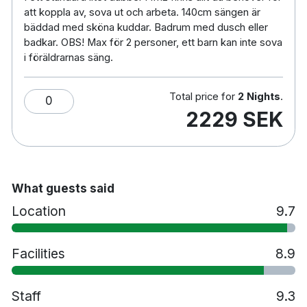
på The Bishops Arms kan du slå dig ner i den
att koppla av, sova ut och arbeta. 140cm sängen är
sköna bastun eller aktivera dig i hotellets gym.
bäddad med sköna kuddar. Badrum med dusch eller
badkar. OBS! Max för 2 personer, ett barn kan inte sova
i föräldrarnas säng.
183 rum
Dubbelrum
Total price for
2 Nights
.
0
Badrum med dusch
2229 SEK
Gratis WiFi
TV
Värdeskåp
Skrivbord
What guests said
Hårtork
Location
9.7
Minibar
Strykjärn/strykbräda
Room service
Facilities
8.9
Bastu
Gym
Staff
9.3
Vana Spa