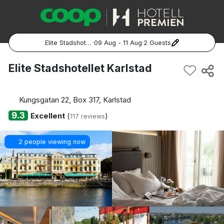
Elite Stadshotellet Karlstad
·
09 Aug - 11 Aug
·
2 Guests
Popular Destinations:
Elite Stadshotellet Karlstad
Hela Sverige
Kungsgatan 22, Box 317, Karlstad
Stockholm
9.3
Excellent
(
)
117 reviews
Göteborg
2 people viewing now
Malmö
Hela Norge
Oslo