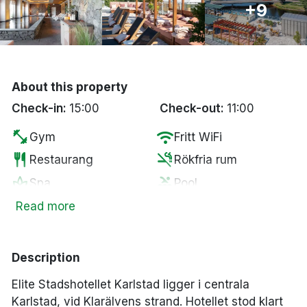
+9
Bergen
Hela Danmark
About this property
Done
Check-in:
15:00
Check-out:
11:00
fitness_center
wifi
Gym
Fritt WiFi
restaurant
smoke_free
Restaurang
Rökfria rum
spa
pool
Spa
Pool
wine_bar
sauna
Minibar
Bastu
Read more
Parkering mot en
local_bar
local_parking
Bar
kostnad
Description
Elite Stadshotellet Karlstad ligger i centrala
Karlstad, vid Klarälvens strand. Hotellet stod klart