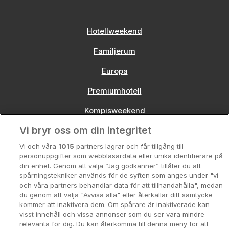
Hotellweekend
Familjerum
Europa
Premiumhotell
Kompisweekend
Vi bryr oss om din integritet
Storstadsweekend
Vi och våra
1015
partners lagrar och får tillgång till
Hotellrum under 995 kr
personuppgifter som webbläsardata eller unika identifierare på
din enhet. Genom att välja ”Jag godkänner” tillåter du att
Spahotell
spårningstekniker används för de syften som anges under "vi
och våra partners behandlar data för att tillhandahålla", medan
Sydsverige
du genom att välja "Avvisa alla" eller återkallar ditt samtycke
kommer att inaktivera dem. Om spårare är inaktiverade kan
Om Hotellpremien
visst innehåll och vissa annonser som du ser vara mindre
relevanta för dig. Du kan återkomma till denna meny för att