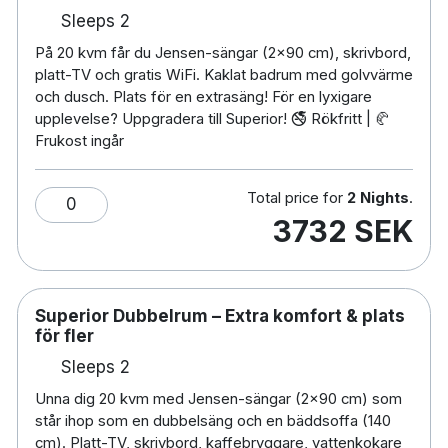
Sleeps 2
🚭 100 % rökfritt hotell
På 20 kvm får du Jensen-sängar (2x90 cm), skrivbord,
📍 Toppläge i Falun:
platt-TV och gratis WiFi. Kaklat badrum med golvvärme
5 minuters promenad till Dalarnas museum
och dusch. Plats för en extrasäng! För en lyxigare
10 minuters promenad till Falun centralstation
upplevelse? Uppgradera till Superior! 🚭 Rökfritt | 🥐
Frukost ingår
30 minuters promenad till Lugnet & Falu koppargruva
33 km till Romme Alpin
20 minuters bilresa till Borlänge Dala flygplats
Total price for
2 Nights
.
0
3732 SEK
🚗 Parkering:
Utomhus – 110 kr/24h (betalas i receptionen eller via
FaluP-appen)
Uppvärmt garage – bokas via Pair (med eller utan
Superior Dubbelrum – Extra komfort & plats
elbilsladdning)
för fler
Sleeps 2
Unna dig 20 kvm med Jensen-sängar (2x90 cm) som
står ihop som en dubbelsäng och en bäddsoffa (140
cm). Platt-TV, skrivbord, kaffebryggare, vattenkokare