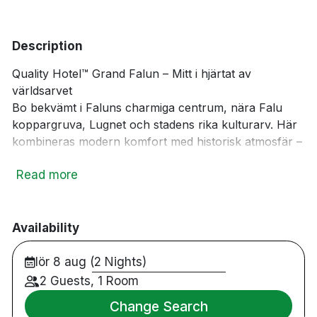
local_bar
bed
Bar
Påslakan
accessible
bed
Tillgänglighetsanpassat
Extrasäng
Description
tv
room_service
Smart-TV
Handduk
Quality Hotel™ Grand Falun – Mitt i hjärtat av
Morgonrock &
crib
checkroom
Spjälsäng
världsarvet
tofflor
Bo bekvämt i Faluns charmiga centrum, nära Falu
koppargruva, Lugnet och stadens rika kulturarv. Här
kombineras modern komfort med historisk atmosfär –
perfekt för både avkopplande getaways och aktiva
Read more
upplevelser.
Njut av god mat i vår à la carte-restaurang, koppla av
i loungen eller utforska spännande äventyr som
Äventyrsgruvan och hundspann på vintern.
Availability
🚆 500 meter till Centralstationen | 🚗 Parkering
lör 8 aug (2 Nights)
utanför hotellet
2 Guests, 1 Room
🥂 Restaurang & bar | 🎈 Lekrum för barn | 💻 Gratis
Change Search
WiFi