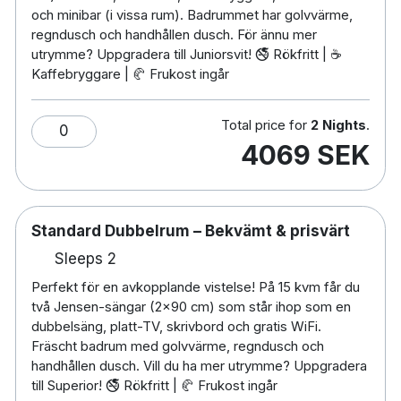
och minibar (i vissa rum). Badrummet har golvvärme,
regndusch och handhållen dusch. För ännu mer
utrymme? Uppgradera till Juniorsvit! 🚭 Rökfritt | ☕
Kaffebryggare | 🥐 Frukost ingår
Total price for
2 Nights
.
0
4069 SEK
Standard Dubbelrum – Bekvämt & prisvärt
Sleeps 2
Perfekt för en avkopplande vistelse! På 15 kvm får du
två Jensen-sängar (2x90 cm) som står ihop som en
dubbelsäng, platt-TV, skrivbord och gratis WiFi.
Fräscht badrum med golvvärme, regndusch och
handhållen dusch. Vill du ha mer utrymme? Uppgradera
till Superior! 🚭 Rökfritt | 🥐 Frukost ingår