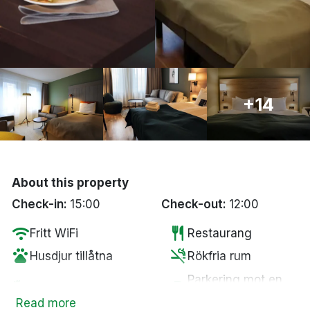
Bergen
Hela Danmark
Done
+14
About this property
Check-in:
15:00
Check-out:
12:00
wifi
restaurant
Fritt WiFi
Restaurang
pets
smoke_free
Husdjur tillåtna
Rökfria rum
Parkering mot en
fitness_center
local_parking
Gym
kostnad
Read more