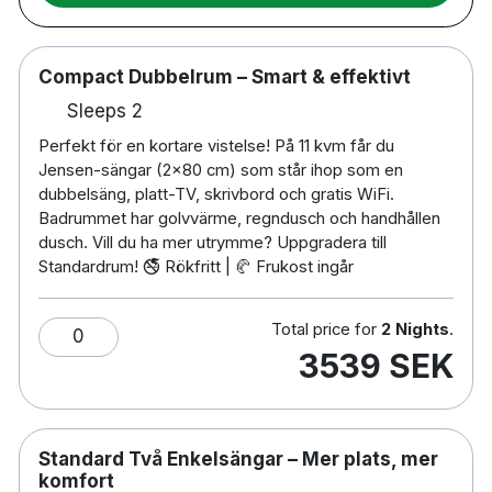
🔗 Boka din vistelse och upplev Falun på bästa sätt!
🏨 191 rum – modernt boende i hjärtat av Falun
🛏️ Dubbelrum & familjerum – för par, familjer &
Compact Dubbelrum – Smart & effektivt
weekendresor
Sleeps 2
🚿 Fräscha badrum med dusch & kostnadsfria
Perfekt för en kortare vistelse! På 11 kvm får du
toalettartiklar
Jensen-sängar (2x80 cm) som står ihop som en
📡 Gratis WiFi & 32-tums TV på alla rum
dubbelsäng, platt-TV, skrivbord och gratis WiFi.
🖥️ Skrivbord – perfekt för både jobb & nöje
Badrummet har golvvärme, regndusch och handhållen
💨 Hårtork & strykjärn (på begäran)
dusch. Vill du ha mer utrymme? Uppgradera till
🛏️ Extrasäng erbjuds mot avgift, kontakta hotellet för
Standardrum! 🚭 Rökfritt | 🥐 Frukost ingår
att boka
👶 Barnsäng erbjuds mot avgift, kontakta hotellet för
Total price for
2 Nights
.
att boka
0
3539 SEK
💪 Gym – träna när det passar dig
🍽️ Restaurang & bar – njut av god mat & dryck
🧺 Tvättservice – smidig lösning vid längre vistelser
Standard Två Enkelsängar – Mer plats, mer
🐾 Husdjur välkomna (från 300 kr per vistelse)
komfort
♿ Handikappsanpassade rum finns tillgängliga