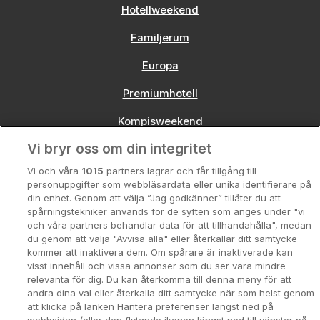
Hotellweekend
Familjerum
Europa
Premiumhotell
Kompisweekend
Vi bryr oss om din integritet
Storstadsweekend
Vi och våra
1015
partners lagrar och får tillgång till
Hotellrum under 995 kr
personuppgifter som webbläsardata eller unika identifierare på
din enhet. Genom att välja ”Jag godkänner” tillåter du att
Spahotell
spårningstekniker används för de syften som anges under "vi
och våra partners behandlar data för att tillhandahålla", medan
Sydsverige
du genom att välja "Avvisa alla" eller återkallar ditt samtycke
kommer att inaktivera dem. Om spårare är inaktiverade kan
Om Hotellpremien
visst innehåll och vissa annonser som du ser vara mindre
relevanta för dig. Du kan återkomma till denna meny för att
Nya hotell
ändra dina val eller återkalla ditt samtycke när som helst genom
att klicka på länken Hantera preferenser längst ned på
Stadsweekend