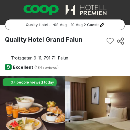
Quality Hotel Grand Falun
·
08 Aug - 10 Aug
·
2 Guests
Popular Destinations:
Quality Hotel Grand Falun
Hela Sverige
Trotzgatan 9-11, 791 71, Falun
Stockholm
9
Excellent
(
)
184 reviews
Göteborg
37 people viewed today
Malmö
Hela Norge
Oslo