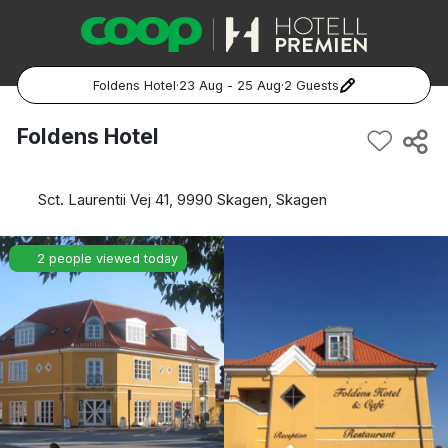
Foldens Hotel
·
23 Aug - 25 Aug
·
2 Guests
Popular Destinations:
Foldens Hotel
Hela Sverige
Sct. Laurentii Vej 41, 9990 Skagen, Skagen
Stockholm
2 people viewed today
Göteborg
Malmö
Hela Norge
Oslo