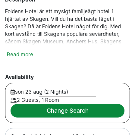
Foldens Hotel är ett mysigt familjeägt hotell i
hjärtat av Skagen. Vill du ha det bästa läget i
Skagen? Då är Foldens Hotel något för dig. Med
kort avstånd till Skagens populära sevärdheter,
såsom Skagen Museum, Anchers Hus, Skagens
hamn, Vippefyret, Havnen och mycket mer inom
Read more
gångavstånd! I Foldens Restaurant hittar du utsökt
dansk mat med skagenklassiker. Vi ser fram emot
att välkomna dig till Foldens Hotel i hjärtat av
Availability
Skagen!
sön 23 aug (2 Nights)
2 Guests, 1 Room
Change Search