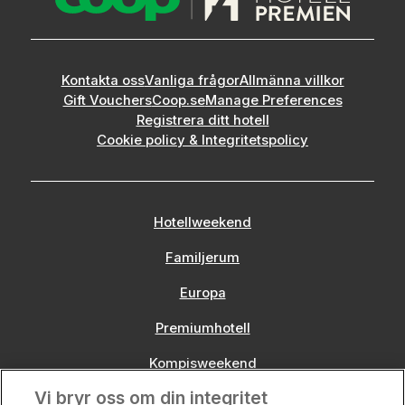
Kontakta oss
Vanliga frågor
Allmänna villkor
Gift Vouchers
Coop.se
Manage Preferences
Registrera ditt hotell
Cookie policy & Integritetspolicy
Hotellweekend
Familjerum
Europa
Premiumhotell
Kompisweekend
Vi bryr oss om din integritet
Storstadsweekend