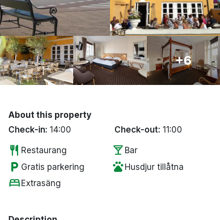
Bergen
Hela Danmark
+6
Done
About this property
Check-in:
14:00
Check-out:
11:00
restaurant
local_bar
Restaurang
Bar
local_parking
pets
Gratis parkering
Husdjur tillåtna
bed
Extrasäng
Description