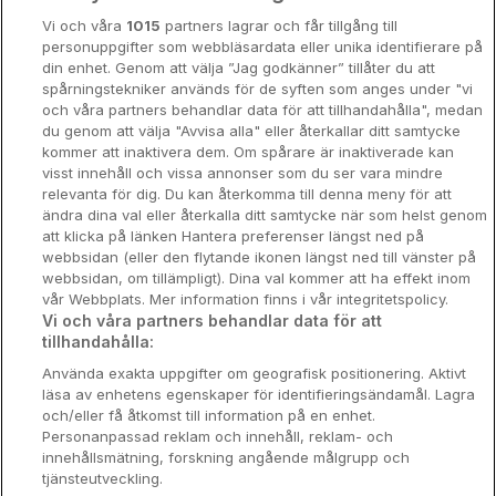
Vi och våra
1015
partners lagrar och får tillgång till
Hotellrum under 995 kr
personuppgifter som webbläsardata eller unika identifierare på
din enhet. Genom att välja ”Jag godkänner” tillåter du att
Spahotell
spårningstekniker används för de syften som anges under "vi
och våra partners behandlar data för att tillhandahålla", medan
Sydsverige
du genom att välja "Avvisa alla" eller återkallar ditt samtycke
kommer att inaktivera dem. Om spårare är inaktiverade kan
Om Hotellpremien
visst innehåll och vissa annonser som du ser vara mindre
relevanta för dig. Du kan återkomma till denna meny för att
Nya hotell
ändra dina val eller återkalla ditt samtycke när som helst genom
att klicka på länken Hantera preferenser längst ned på
Stadsweekend
webbsidan (eller den flytande ikonen längst ned till vänster på
webbsidan, om tillämpligt). Dina val kommer att ha effekt inom
vår Webbplats. Mer information finns i vår integritetspolicy.
Vi och våra partners behandlar data för att
tillhandahålla:
Booking Enquiries:
info@hotellpremien.se
Använda exakta uppgifter om geografisk positionering. Aktivt
Hotellsupport:
scandinavian@digibreaks.com
läsa av enhetens egenskaper för identifieringsändamål. Lagra
och/eller få åtkomst till information på en enhet.
Personanpassad reklam och innehåll, reklam- och
innehållsmätning, forskning angående målgrupp och
Hotellpremien.se av en del av Coop
tjänsteutveckling.
Sverige. Coop Sverige 171 88 Solna,