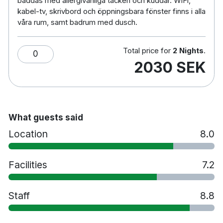
bäddas med allergivänliga täcken och kuddar. WiFi,
Husdjur tillåts mot en avgift
kabel-tv, skrivbord och öppningsbara fönster finns i alla
våra rum, samt badrum med dusch.
Handikappsanpassade rum finns tillgängliga
Gratis parkering
Rökfritt
Total price for
2 Nights
.
0
1 minuts promenad till Gustavsvik
2030 SEK
20 minuters promenad till Conventum
25 minuters promenad till Örebro Slott
10 minuters bilresa till Örebro flygplats &
Örebro centralstation
What guests said
Location
8.0
Facilities
7.2
Staff
8.8