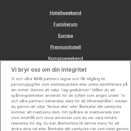
Hotellweekend
Familjerum
Europa
Premiumhotell
Kompisweekend
Vi bryr oss om din integritet
Storstadsweekend
Vi och våra
1015
partners lagrar och får tillgång till
Hotellrum under 995 kr
personuppgifter som webbläsardata eller unika identifierare på
din enhet. Genom att välja ”Jag godkänner” tillåter du att
Spahotell
spårningstekniker används för de syften som anges under "vi
och våra partners behandlar data för att tillhandahålla", medan
Sydsverige
du genom att välja "Avvisa alla" eller återkallar ditt samtycke
kommer att inaktivera dem. Om spårare är inaktiverade kan
Om Hotellpremien
visst innehåll och vissa annonser som du ser vara mindre
relevanta för dig. Du kan återkomma till denna meny för att
Nya hotell
ändra dina val eller återkalla ditt samtycke när som helst genom