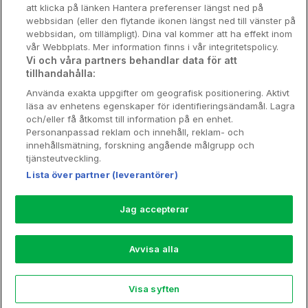
att klicka på länken Hantera preferenser längst ned på
Stadsweekend
webbsidan (eller den flytande ikonen längst ned till vänster på
webbsidan, om tillämpligt). Dina val kommer att ha effekt inom
vår Webbplats. Mer information finns i vår integritetspolicy.
Vi och våra partners behandlar data för att
tillhandahålla:
Booking Enquiries:
info@hotellpremien.se
Använda exakta uppgifter om geografisk positionering. Aktivt
Hotellsupport:
scandinavian@digibreaks.com
läsa av enhetens egenskaper för identifieringsändamål. Lagra
och/eller få åtkomst till information på en enhet.
Personanpassad reklam och innehåll, reklam- och
innehållsmätning, forskning angående målgrupp och
Hotellpremien.se av en del av Coop
tjänsteutveckling.
Sverige. Coop Sverige 171 88 Solna,
Lista över partner (leverantörer)
Telefon: 010-742 00 00, Org.nr: 556710-
5480.
Jag accepterar
Läs mer om Coops Partnererbjudande:
www.coop.se/medlem/partnererbjudande
Avvisa alla
Nytt!
Visa syften
Explore
Rea
My Trips
Profile