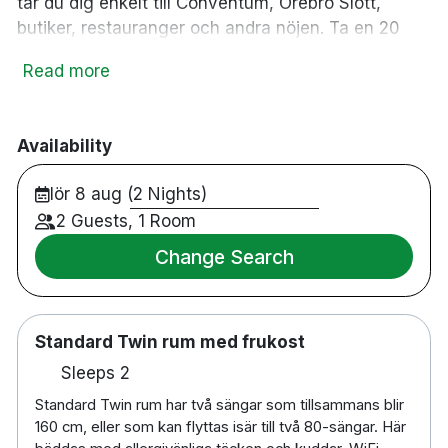
tar du dig enkelt till Conventum, Örebro Slott,
butiker, restauranger och andra nöjen. Ta en 20
minuters bussresa in till stadskärnan för ett besök
Read more
på Örebros mest populära sevärdhet, Svampen
eller ta en härlig promenad genom Wadköpings
vackra trähus och gårdar. Efter en lång dag i
Availability
historiska Örebro kan du krypa ner i sängen där
hotellet bäddat för en god natts sömn med sköna
lör 8 aug (2 Nights)
täcken och mjuka kuddar.
2 Guests, 1 Room
67 rum
Change Search
Dubbelrum & familjerum
Badrum med dusch
Gratis WiFi
Standard Twin rum med frukost
TV
Skrivbord
Sleeps 2
Hårtork på begäran
Standard Twin rum har två sängar som tillsammans blir
Strykjärn/strykbräda på begäran
160 cm, eller som kan flyttas isär till två 80-sängar. Här
Restaurang