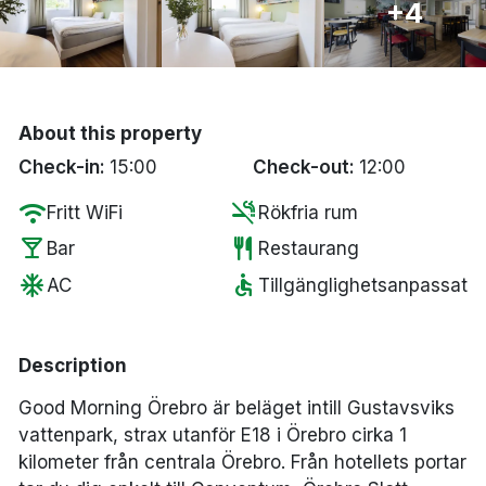
+4
Bergen
Hela Danmark
About this property
Done
Check-in:
15:00
Check-out:
12:00
wifi
smoke_free
Fritt WiFi
Rökfria rum
local_bar
restaurant
Bar
Restaurang
ac_unit
accessible
AC
Tillgänglighetsanpassat
Description
Good Morning Örebro är beläget intill Gustavsviks
vattenpark, strax utanför E18 i Örebro cirka 1
kilometer från centrala Örebro. Från hotellets portar