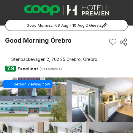
Good Morning Örebro
·
08 Aug - 10 Aug
·
2 Guests
Popular Destinations:
Good Morning Örebro
Hela Sverige
Stenbackevägen 2, 702 25 Örebro, Örebro
Stockholm
7.9
Excellent
(
)
21 reviews
Göteborg
1 person viewing now
Malmö
Hela Norge
Oslo