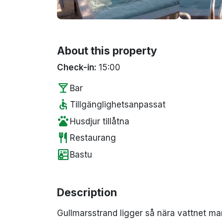
About this property
Check-in:
15:00
local_bar
Bar
accessible
Tillgänglighetsanpassat
pets
Husdjur tillåtna
restaurant
Restaurang
sauna
Bastu
Description
Gullmarsstrand ligger så nära vattnet m