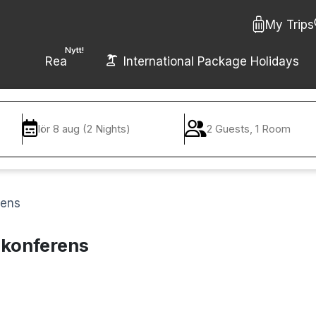
My Trips
Nytt!
Rea
International Package Holidays
lör 8 aug (2 Nights)
2 Guests, 1 Room
rens
 konferens