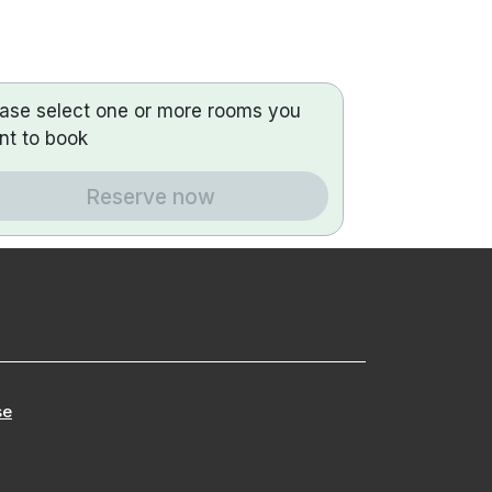
ease select one or more rooms you
nt to book
Reserve now
se