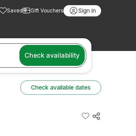
Sign in
Saved
Gift Vouchers
Check availability
Check available dates