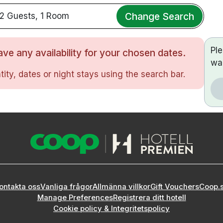
Change Search
2 Guests, 1 Room
Pl
ve any availability for your chosen dates.
wa
ity, dates or night stays using the search bar.
ontakta oss
Vanliga frågor
Allmänna villkor
Gift Vouchers
Coop.
Manage Preferences
Registrera ditt hotell
Cookie policy & Integritetspolicy