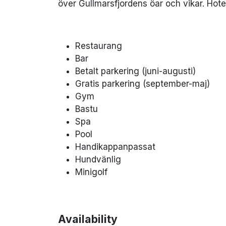
över Gullmarsfjordens öar och vikar. Hotel
Restaurang
Bar
Betalt parkering (juni-augusti)
Gratis parkering (september-maj)
Gym
Bastu
Spa
Pool
Handikappanpassat
Hundvänlig
Minigolf
Availability