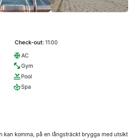
Check-out:
11:00
ac_unit
AC
fitness_center
Gym
pool
Pool
spa
Spa
an kan komma, på en långsträckt brygga med utsikt