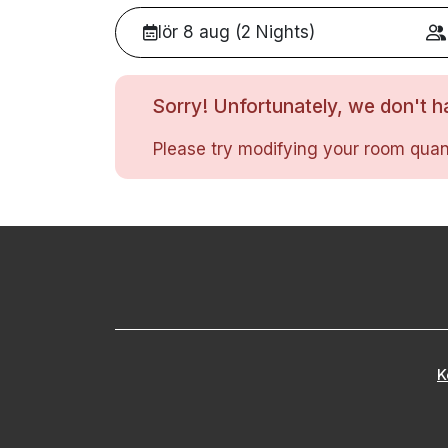
lör 8 aug (2 Nights)
Sorry! Unfortunately, we don't ha
Please try modifying your room quant
K