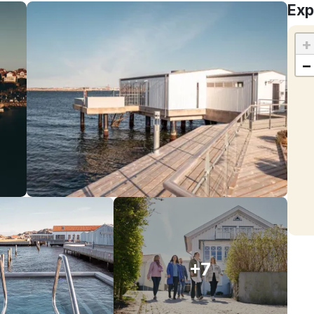
Exp
+
−
+7