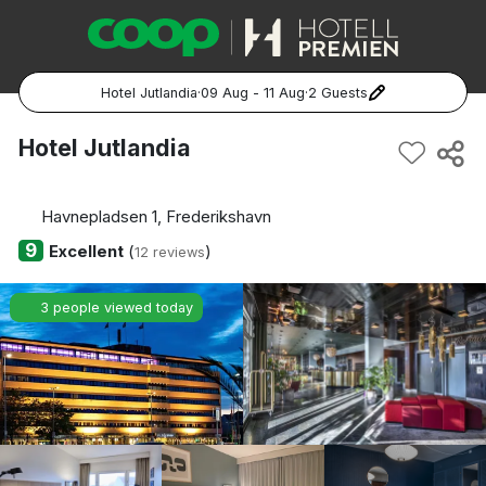
Hotel Jutlandia
·
09 Aug - 11 Aug
·
2 Guests
Popular Destinations:
Hotel Jutlandia
Hela Sverige
Havnepladsen 1, Frederikshavn
Stockholm
9
Excellent
(
)
12 reviews
Göteborg
3 people viewed today
Malmö
Hela Norge
Oslo