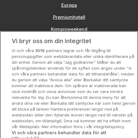
Europa
Premiumhotell
Kompisweekend
Vi bryr oss om din integritet
Storstadsweekend
Vi och våra
1015
partners lagrar och får tillgång till
Hotellrum under 995 kr
personuppgifter som webbläsardata eller unika identifierare på
din enhet. Genom att välja ”Jag godkänner” tillåter du att
Spahotell
spårningstekniker används för de syften som anges under "vi
och våra partners behandlar data för att tillhandahålla", medan
Sydsverige
du genom att välja "Avvisa alla" eller återkallar ditt samtycke
kommer att inaktivera dem. Om spårare är inaktiverade kan
Om Hotellpremien
visst innehåll och vissa annonser som du ser vara mindre
relevanta för dig. Du kan återkomma till denna meny för att
Nya hotell
ändra dina val eller återkalla ditt samtycke när som helst genom
att klicka på länken Hantera preferenser längst ned på
Stadsweekend
webbsidan (eller den flytande ikonen längst ned till vänster på
webbsidan, om tillämpligt). Dina val kommer att ha effekt inom
vår Webbplats. Mer information finns i vår integritetspolicy.
Vi och våra partners behandlar data för att