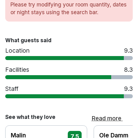
104 rom
Please try modifying your room quantity, dates
2 barer / lounger
or night stays using the search bar.
Kafé
Snackbar
Parkering
What guests said
Gratis wifi
Kylskåp
Location
9.3
TV med satellitkanaler
Minibarer
Facilities
8.3
Rum service
Hårtorkar
Staff
Te- och kaffebryggare
9.3
Vattenkokare
Restaurang
Gym
See what they love
Read more
Biljard
Cykeluthyrning
Fredrikshavns Maritim Business Park 300 m
Malin
Ole Damm
7.5