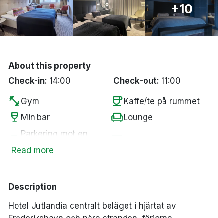
+10
Bergen
Hela Danmark
Done
About this property
Check-in:
14:00
Check-out:
11:00
fitness_center
coffee
Gym
Kaffe/te på rummet
wine_bar
chair
Minibar
Lounge
Parkering mot en
local_parking
tv
Smart-TV
kostnad
Read more
restaurant
wifi
Restaurang
Fritt WiFi
local_laundry_service
pets
Tvättservice
Husdjur tillåtna
Description
local_bar
ev_station
Bar
Elbilsladdare
Hotel Jutlandia centralt beläget i hjärtat av
smoke_free
Rökfria rum
Frederikshavn och nära stranden, färjorna,