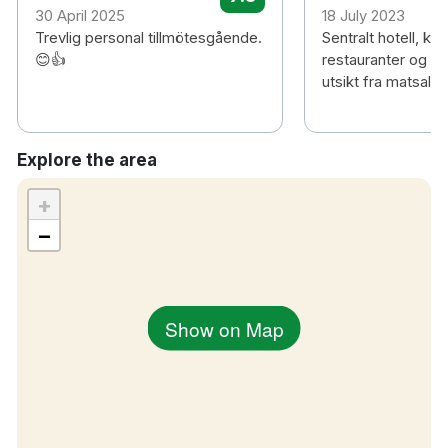
promenad
30 April 2025
18 July 2023
Fredrikshavn station 5 min promenad
Trevlig personal tillmötesgående.
Sentralt hotell, kort
😊👍
restauranter og sh
Ålborgs flygplats 45 min bilresa
utsikt fra matsalen
Explore the area
+
−
Show on Map