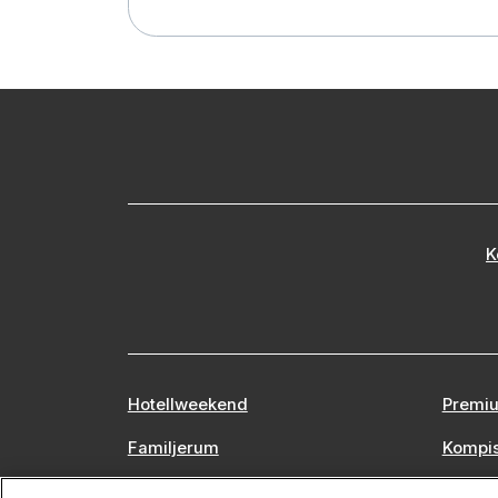
K
Hotellweekend
Premiu
Familjerum
Kompi
Europa
Stors