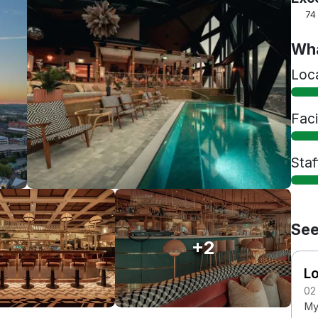
74
Wha
Loc
Faci
Staf
See
+2
Lo
02
Myc