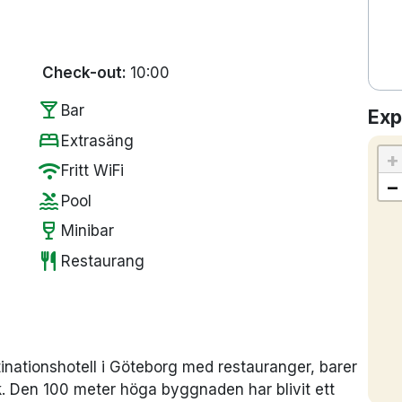
Check-out:
10:00
local_bar
Bar
Exp
bed
Extrasäng
+
wifi
Fritt WiFi
−
pool
Pool
wine_bar
Minibar
restaurant
Restaurang
inationshotell i Göteborg med restauranger, barer
. Den 100 meter höga byggnaden har blivit ett