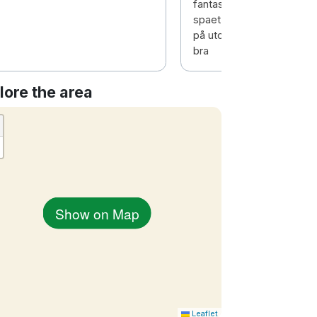
fantastisk frukost och m
spaet var inte det bästa ja
på utomhuspolen och bas
bra
lore the area
Show on Map
Leaflet