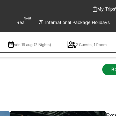
My Trips
Nytt!
Rea
International Package Holidays
sön 16 aug (2 Nights)
2 Guests, 1 Room
B
Exc