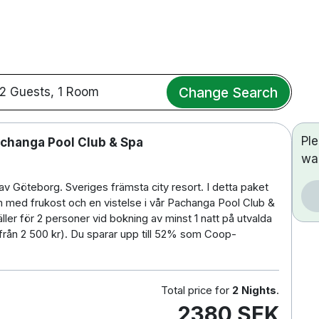
Change Search
2 Guests, 1 Room
Pl
changa Pool Club & Spa
wa
 av Göteborg. Sveriges främsta city resort. I detta paket
m med frukost och en vistelse i vår Pachanga Pool Club &
ler för 2 personer vid bokning av minst 1 natt på utvalda
s från 2 500 kr). Du sparar upp till 52% som Coop-
Total price for
2 Nights
.
2380 SEK