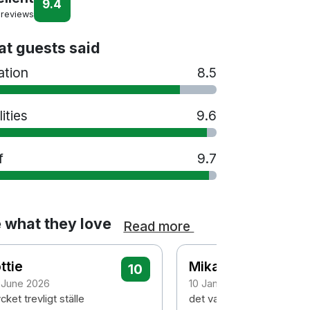
9.4
 reviews
t guests said
ation
8.5
lities
9.6
f
9.7
 what they love
Read more
ttie
Mikael
10
 June 2026
10 January 2026
ket trevligt ställe
det var mycket lyxigt inre