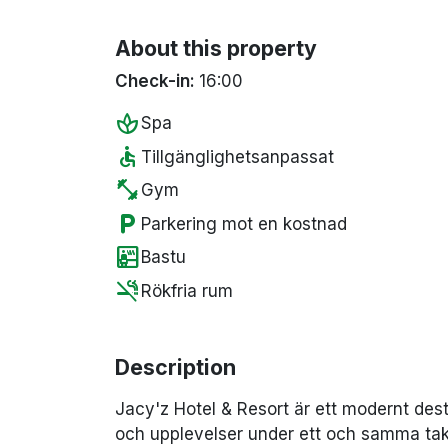
About this property
Check-in:
16:00
spa
Spa
accessible
Tillgänglighetsanpassat
fitness_center
Gym
local_parking
Parkering mot en kostnad
sauna
Bastu
smoke_free
Rökfria rum
Description
Jacy'z Hotel & Resort är ett modernt dest
och upplevelser under ett och samma tak