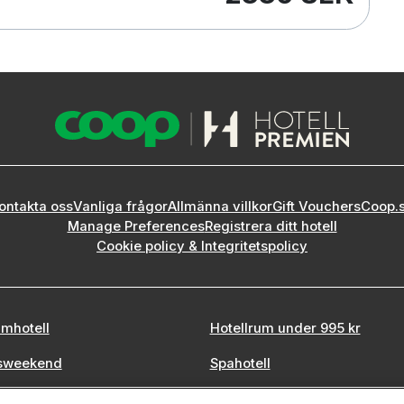
ontakta oss
Vanliga frågor
Allmänna villkor
Gift Vouchers
Coop.
Manage Preferences
Registrera ditt hotell
Cookie policy & Integritetspolicy
mhotell
Hotellrum under 995 kr
sweekend
Spahotell
tadsweekend
Sydsverige