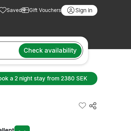
Sign in
Saved
Gift Vouchers
Check availability
ook a 2 night stay from 2380 SEK
ellent