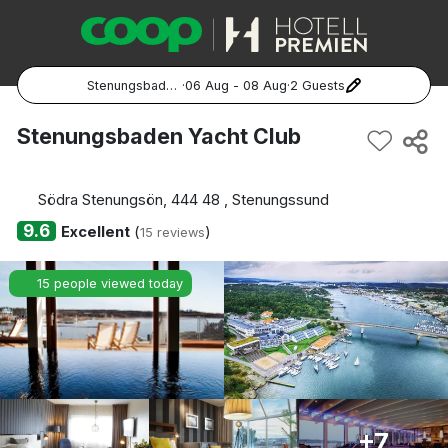
Stenungsbaden Yacht Club
·
06 Aug - 08 Aug
·
2 Guests
Popular Destinations:
Stenungsbaden Yacht Club
Hela Sverige
Södra Stenungsön, 444 48 , Stenungssund
Stockholm
9.6
Excellent
(
)
15 reviews
Göteborg
15 people viewed today
Malmö
Hela Norge
Oslo
+7