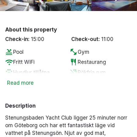
Bergen
Hela Danmark
About this property
Check-in:
15:00
Check-out:
11:00
Done
pool
fitness_center
Pool
Gym
wifi
restaurant
Fritt WiFi
Restaurang
pets
smoke_free
Husdjur tillåtna
Rökfria rum
spa
wine_bar
Spa
Minibar
Read more
sauna
hot_tub
Bastu
Bubbelpool
ev_station
local_bar
Elbilsladdare
Bar
Description
Parkering mot en
tv
local_parking
Smart-TV
Stenungsbaden Yacht Club ligger 25 minuter norr
kostnad
om Göteborg och har ett fantastiskt läge vid
vattnet på Stenungsön. Njut av god mat,