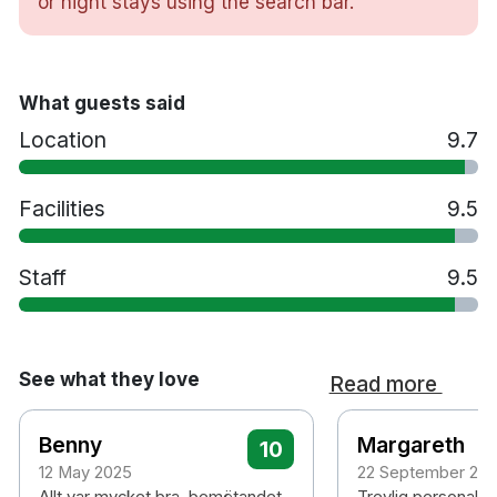
or night stays using the search bar.
Badrum med dusch
Gratis WiFi
TV
Skrivbord
What guests said
Hårtork
Location
9.7
Minibar
Strykrum
Facilities
9.5
Bastu
Inomhuspool
Utomhuspool
Staff
9.5
Jacuzzi
Varma källor
Spabehandlingar
Gym
See what they love
Read more
Biljard
Restauranger
Benny
Margareth
10
Barer
12 May 2025
22 September 20
Tvättservice
Allt var mycket bra, bemötandet,
Trevlig personal,