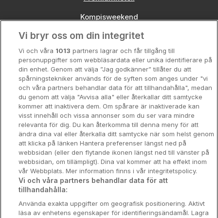
Kompisweekend
Vi bryr oss om din integritet
Storstadsweekend
Vi och våra
1013
partners lagrar och får tillgång till
Hotellrum under 995 kr
personuppgifter som webbläsardata eller unika identifierare på
din enhet. Genom att välja ”Jag godkänner” tillåter du att
Spahotell
spårningstekniker används för de syften som anges under "vi
och våra partners behandlar data för att tillhandahålla", medan
Sydsverige
du genom att välja "Avvisa alla" eller återkallar ditt samtycke
kommer att inaktivera dem. Om spårare är inaktiverade kan
Om Hotellpremien
visst innehåll och vissa annonser som du ser vara mindre
relevanta för dig. Du kan återkomma till denna meny för att
Nya hotell
ändra dina val eller återkalla ditt samtycke när som helst genom
att klicka på länken Hantera preferenser längst ned på
Stadsweekend
webbsidan (eller den flytande ikonen längst ned till vänster på
webbsidan, om tillämpligt). Dina val kommer att ha effekt inom
vår Webbplats. Mer information finns i vår integritetspolicy.
Vi och våra partners behandlar data för att
tillhandahålla:
Booking Enquiries:
info@hotellpremien.se
Använda exakta uppgifter om geografisk positionering. Aktivt
Hotellsupport:
scandinavian@digibreaks.com
läsa av enhetens egenskaper för identifieringsändamål. Lagra