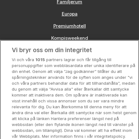
Familjerum
Europa
Premiumhotell
Kompisweekend
Vi bryr oss om din integritet
Storstadsweekend
Vi och våra
1015
partners lagrar och får tillgång till
Hotellrum under 995 kr
personuppgifter som webbläsardata eller unika identifierare på
din enhet. Genom att välja ”Jag godkänner” tillåter du att
Spahotell
spårningstekniker används för de syften som anges under "vi
och våra partners behandlar data för att tillhandahålla", medan
Sydsverige
du genom att välja "Avvisa alla" eller återkallar ditt samtycke
kommer att inaktivera dem. Om spårare är inaktiverade kan
Om Hotellpremien
visst innehåll och vissa annonser som du ser vara mindre
relevanta för dig. Du kan återkomma till denna meny för att
Nya hotell
ändra dina val eller återkalla ditt samtycke när som helst genom
att klicka på länken Hantera preferenser längst ned på
Stadsweekend
webbsidan (eller den flytande ikonen längst ned till vänster på
webbsidan, om tillämpligt). Dina val kommer att ha effekt inom
vår Webbplats. Mer information finns i vår integritetspolicy.