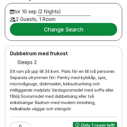
Rymliga studiolägenheter med fullt utrustat
tor 10 sep (2 Nights)
pentry
Nära Triangelns station, shopping och
2 Guests, 1 Room
restauranger
Change Search
5 minuters promenad till Möllevångstorget
15 minuters promenad till Gustaf Adolfs torg
20 minuters promenad till Malmö centralstation
Dubbelrum med frukost
Cirka 30 minuters bilresa till Malmö Airport och
Köpenhamns flygplats Kastrup
Sleeps 2
Receptionen är bemannad dagtid (mån–fre
Ett rum på upp till 34 kvm. Plats för en till två personer.
07.00–19.00, lör–sön 08.00–16.00).
Separata utrymmen för: Pentry med kylskåp, spis,
Självincheckning är möjlig efter ordinarie
microvågsugn, diskmaskin, köksutrustning och
öppettider.
intilliggande matplats Vardagsrumsdel med soffa eller
fåtölj Sovrumsdel med dubbelsäng eller två
enkelsängar Badrum med modern inredning,
helkaklade väggar och stengolv
Only 1 room left!
0