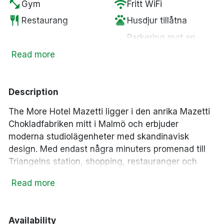
fitness_center
wifi
Gym
Fritt WiFi
restaurant
pets
Restaurang
Husdjur tillåtna
Parkering mot en
smoke_free
local_parking
Rökfria rum
kostnad
Read more
crib
Spjälsäng
Description
The More Hotel Mazetti
ligger i den anrika Mazetti
Chokladfabriken mitt i Malmö och erbjuder
moderna studiolägenheter med skandinavisk
design. Med endast några minuters promenad till
Triangelns station, shopping, restauranger och
sevärdheter är hotellet en perfekt utgångspunkt för
Read more
att upptäcka Malmö.
Modernt lägenhetshotell i historiska Mazetti
Chokladfabriken
Availability