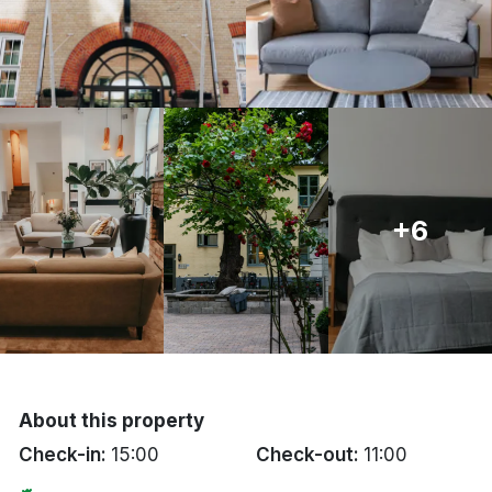
Bergen
Hela Danmark
Done
+6
About this property
Check-in:
15:00
Check-out:
11:00