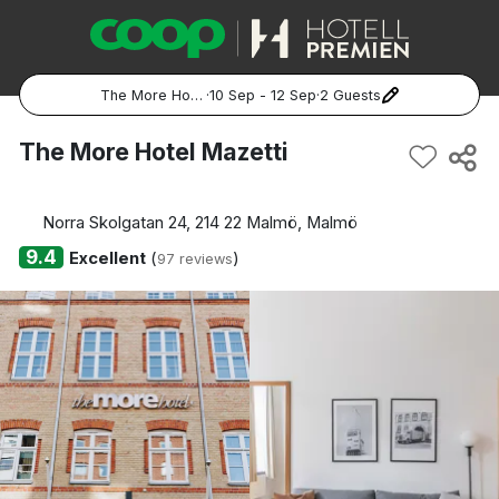
The More Hotel Mazetti
·
10 Sep - 12 Sep
·
2 Guests
Popular Destinations:
The More Hotel Mazetti
Hela Sverige
Norra Skolgatan 24, 214 22 Malmö, Malmö
Stockholm
9.4
Excellent
(
)
97 reviews
Göteborg
Malmö
Hela Norge
Oslo