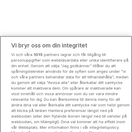
Bergen
Europa
Hela Danmark
Premiumhotell
Kompisweekend
Done
Vi bryr oss om din integritet
Storstadsweekend
Vi och våra
1015
partners lagrar och får tillgång till
Hotellrum under 995 kr
personuppgifter som webbläsardata eller unika identifierare på
din enhet. Genom att välja ”Jag godkänner” tillåter du att
Spahotell
spårningstekniker används för de syften som anges under "vi
och våra partners behandlar data för att tillhandahålla", medan
Sydsverige
du genom att välja "Avvisa alla" eller återkallar ditt samtycke
kommer att inaktivera dem. Om spårare är inaktiverade kan
Om Hotellpremien
visst innehåll och vissa annonser som du ser vara mindre
relevanta för dig. Du kan återkomma till denna meny för att
Nya hotell
ändra dina val eller återkalla ditt samtycke när som helst genom
att klicka på länken Hantera preferenser längst ned på
Stadsweekend
webbsidan (eller den flytande ikonen längst ned till vänster på
webbsidan, om tillämpligt). Dina val kommer att ha effekt inom
vår Webbplats. Mer information finns i vår integritetspolicy.