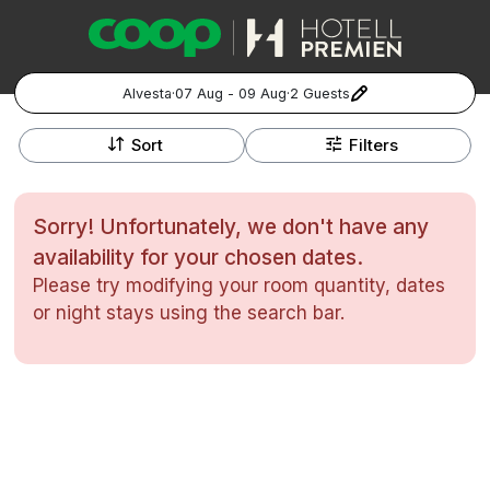
Alvesta
·
07 Aug - 09 Aug
·
2 Guests
+
Popular Destinations:
−
Sort
Filters
Hela Sverige
Sorry! Unfortunately, we don't have any
Stockholm
availability for your chosen dates.
Please try modifying your room quantity, dates
Göteborg
Kontakta oss
Vanliga frågor
Allmänna villkor
or night stays using the search bar.
Gift Vouchers
Coop.se
Manage Preferences
Malmö
Registrera ditt hotell
Cookie policy & Integritetspolicy
Hela Norge
Hotellweekend
Oslo
Familjerum