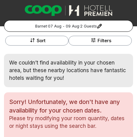
Barnet
·
07 Aug - 09 Aug
·
2 Guests
+
Popular Destinations:
−
Sort
Filters
Hela Sverige
We couldn’t find availability in your chosen
Stockholm
area, but these nearby locations have fantastic
hotels waiting for you!
Göteborg
Kontakta oss
Vanliga frågor
Allmänna villkor
Gift Vouchers
Coop.se
Manage Preferences
Malmö
Registrera ditt hotell
Cookie policy & Integritetspolicy
Sorry! Unfortunately, we don't have any
availability for your chosen dates.
Hela Norge
Please try modifying your room quantity, dates
Hotellweekend
or night stays using the search bar.
Oslo
Familjerum