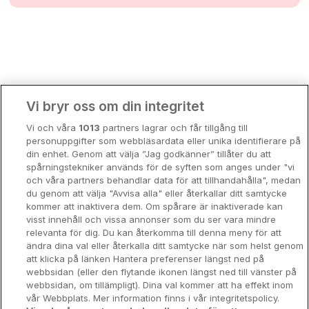
Bergen
Europa
Hela Danmark
Premiumhotell
Kompisweekend
Done
Vi bryr oss om din integritet
Storstadsweekend
Vi och våra
1013
partners lagrar och får tillgång till
Hotellrum under 995 kr
personuppgifter som webbläsardata eller unika identifierare på
din enhet. Genom att välja ”Jag godkänner” tillåter du att
Spahotell
spårningstekniker används för de syften som anges under "vi
och våra partners behandlar data för att tillhandahålla", medan
Sydsverige
du genom att välja "Avvisa alla" eller återkallar ditt samtycke
kommer att inaktivera dem. Om spårare är inaktiverade kan
Om Hotellpremien
visst innehåll och vissa annonser som du ser vara mindre
relevanta för dig. Du kan återkomma till denna meny för att
Nya hotell
ändra dina val eller återkalla ditt samtycke när som helst genom
att klicka på länken Hantera preferenser längst ned på
Stadsweekend
webbsidan (eller den flytande ikonen längst ned till vänster på
webbsidan, om tillämpligt). Dina val kommer att ha effekt inom
vår Webbplats. Mer information finns i vår integritetspolicy.