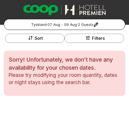
Tyskland
·
07 Aug - 09 Aug
·
2 Guests
+
Popular Destinations:
−
Sort
Filters
Hela Sverige
Sorry! Unfortunately, we don't have any
Stockholm
availability for your chosen dates.
Please try modifying your room quantity, dates
Göteborg
Kontakta oss
Vanliga frågor
Allmänna villkor
or night stays using the search bar.
Gift Vouchers
Coop.se
Manage Preferences
Malmö
Registrera ditt hotell
Cookie policy & Integritetspolicy
Hela Norge
Hotellweekend
Oslo
Familjerum