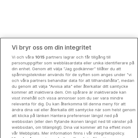
Bergen
Europa
Hela Danmark
Premiumhotell
Kompisweekend
Done
Vi bryr oss om din integritet
Storstadsweekend
Vi och våra
1015
partners lagrar och får tillgång till
Hotellrum under 995 kr
personuppgifter som webbläsardata eller unika identifierare på
din enhet. Genom att välja ”Jag godkänner” tillåter du att
Spahotell
spårningstekniker används för de syften som anges under "vi
och våra partners behandlar data för att tillhandahålla", medan
Sydsverige
du genom att välja "Avvisa alla" eller återkallar ditt samtycke
kommer att inaktivera dem. Om spårare är inaktiverade kan
Om Hotellpremien
visst innehåll och vissa annonser som du ser vara mindre
relevanta för dig. Du kan återkomma till denna meny för att
Nya hotell
ändra dina val eller återkalla ditt samtycke när som helst genom
att klicka på länken Hantera preferenser längst ned på
Stadsweekend
webbsidan (eller den flytande ikonen längst ned till vänster på
webbsidan, om tillämpligt). Dina val kommer att ha effekt inom
vår Webbplats. Mer information finns i vår integritetspolicy.