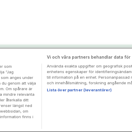
nspiration & tips
Vi och våra partners behandlar data för a
Använda exakta uppgifter om geografisk positi
ter som
enhetens egenskaper för identifieringsändamå
esa
lja ”Jag
till information på en enhet. Personanpassad 
en som anges under
och innehållsmätning, forskning angående mål
n du genom att välja
dem. Om spårare är
Lista över partner (leverantörer)
ra mindre relevanta
er återkalla ditt
renser längst ned
å webbsidan, om
information finns i