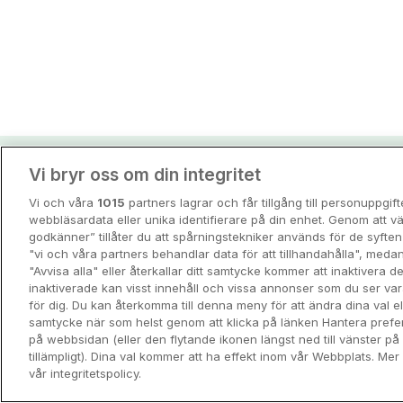
Vi bryr oss om din integritet
Hotellpremiens resei
Vi och våra
1015
partners lagrar och får tillgång till personuppgif
Guider och inspiration för din nästa r
webbläsardata eller unika identifierare på din enhet. Genom att vä
godkänner” tillåter du att spårningstekniker används för de syft
"vi och våra partners behandlar data för att tillhandahålla", meda
View all
"Avvisa alla" eller återkallar ditt samtycke kommer att inaktivera 
inaktiverade kan visst innehåll och vissa annonser som du ser va
för dig. Du kan återkomma till denna meny för att ändra dina val ell
samtycke när som helst genom att klicka på länken Hantera prefe
på webbsidan (eller den flytande ikonen längst ned till vänster p
tillämpligt). Dina val kommer att ha effekt inom vår Webbplats. Mer 
vår integritetspolicy.