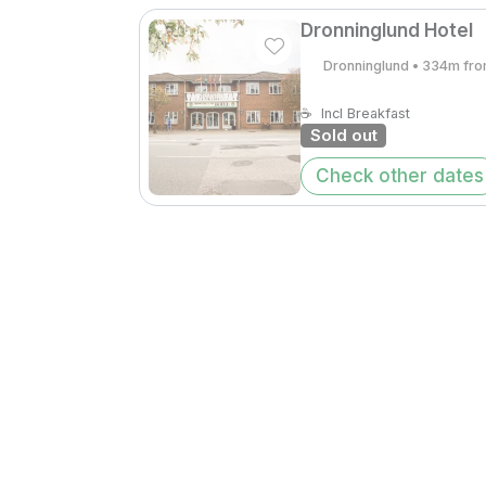
Dronninglund Hotel
Dronninglund • 334m fro
☕
Incl Breakfast
Sold out
Check other dates