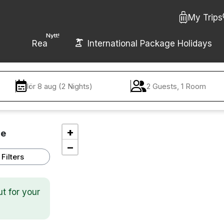
My Trips
Nytt!
Rea
International Package Holidays
lör 8 aug (2 Nights)
2 Guests, 1 Room
+
le
−
Filters
ut for your