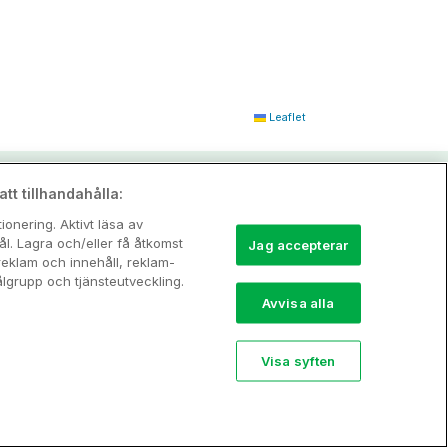
Leaflet
tt tillhandahålla:
onering. Aktivt läsa av
l. Lagra och/eller få åtkomst
Jag accepterar
reklam och innehåll, reklam-
grupp och tjänsteutveckling.
Avvisa alla
Visa syften