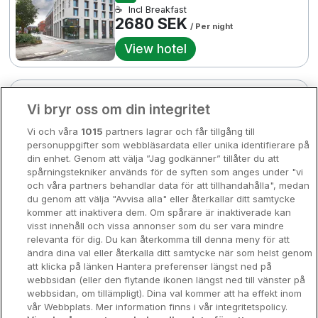
☕
Incl Breakfast
Bergen
2680 SEK
Europa
/ Per night
View hotel
Hela Danmark
Premiumhotell
Kompisweekend
3 km till centrum
Done
Bonnington Dublin Hotel &
Vi bryr oss om din integritet
Storstadsweekend
Leisure Centre
Vi och våra
1015
partners lagrar och får tillgång till
Hotellrum under 995 kr
Drumcondra • 0m from centre
personuppgifter som webbläsardata eller unika identifierare på
9.2
Excellent
din enhet. Genom att välja ”Jag godkänner” tillåter du att
Spahotell
☕
Incl Breakfast
spårningstekniker används för de syften som anges under "vi
2680 SEK
2687 SEK
2680 SEK
och våra partners behandlar data för att tillhandahålla", medan
3118 SEK
/ Per night
Sydsverige
3454 SEK
3740 SEK
du genom att välja "Avvisa alla" eller återkallar ditt samtycke
View hotel
kommer att inaktivera dem. Om spårare är inaktiverade kan
Om Hotellpremien
visst innehåll och vissa annonser som du ser vara mindre
relevanta för dig. Du kan återkomma till denna meny för att
Nya hotell
Maldron Hotel Smithfield
ändra dina val eller återkalla ditt samtycke när som helst genom
att klicka på länken Hantera preferenser längst ned på
Stadsweekend
Dublin City • 1.3km from centre
webbsidan (eller den flytande ikonen längst ned till vänster på
9.4
Excellent
webbsidan, om tillämpligt). Dina val kommer att ha effekt inom
☕
Incl Breakfast
vår Webbplats. Mer information finns i vår integritetspolicy.
3118 SEK