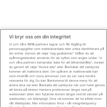
Bergen
Europa
Hela Danmark
Premiumhotell
Kompisweekend
Done
Vi bryr oss om din integritet
Storstadsweekend
Vi och våra
1015
partners lagrar och får tillgång till
Hotellrum under 995 kr
personuppgifter som webbläsardata eller unika identifierare på
din enhet. Genom att välja ”Jag godkänner” tillåter du att
Spahotell
spårningstekniker används för de syften som anges under "vi
och våra partners behandlar data för att tillhandahålla", medan
Sydsverige
du genom att välja "Avvisa alla" eller återkallar ditt samtycke
kommer att inaktivera dem. Om spårare är inaktiverade kan
Om Hotellpremien
visst innehåll och vissa annonser som du ser vara mindre
relevanta för dig. Du kan återkomma till denna meny för att
Nya hotell
ändra dina val eller återkalla ditt samtycke när som helst genom
att klicka på länken Hantera preferenser längst ned på
Stadsweekend
webbsidan (eller den flytande ikonen längst ned till vänster på
webbsidan, om tillämpligt). Dina val kommer att ha effekt inom
vår Webbplats. Mer information finns i vår integritetspolicy.