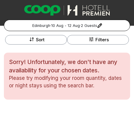
Edinburgh
·
10 Aug - 12 Aug
·
2 Guests
+
Popular Destinations:
−
Sort
Filters
Hela Sverige
Sorry! Unfortunately, we don't have any
Stockholm
availability for your chosen dates.
Please try modifying your room quantity, dates
Göteborg
Kontakta oss
Vanliga frågor
Allmänna villkor
or night stays using the search bar.
Gift Vouchers
Coop.se
Manage Preferences
Malmö
Registrera ditt hotell
Cookie policy & Integritetspolicy
Hela Norge
Hotellweekend
Oslo
Familjerum