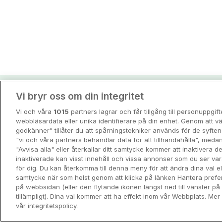
Vi bryr oss om din integritet
Hotellpremiens resei
Vi och våra
1015
partners lagrar och får tillgång till personuppgif
Guider och inspiration för din nästa r
webbläsardata eller unika identifierare på din enhet. Genom att vä
godkänner” tillåter du att spårningstekniker används för de syft
"vi och våra partners behandlar data för att tillhandahålla", meda
View all
"Avvisa alla" eller återkallar ditt samtycke kommer att inaktivera 
inaktiverade kan visst innehåll och vissa annonser som du ser va
för dig. Du kan återkomma till denna meny för att ändra dina val ell
samtycke när som helst genom att klicka på länken Hantera prefe
på webbsidan (eller den flytande ikonen längst ned till vänster p
tillämpligt). Dina val kommer att ha effekt inom vår Webbplats. Mer 
vår integritetspolicy.