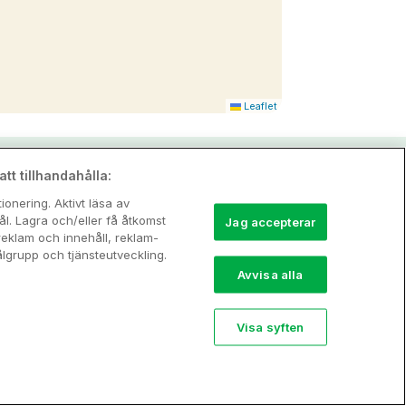
Leaflet
tt tillhandahålla:
onering. Aktivt läsa av
l. Lagra och/eller få åtkomst
Jag accepterar
reklam och innehåll, reklam-
grupp och tjänsteutveckling.
Avvisa alla
Visa syften