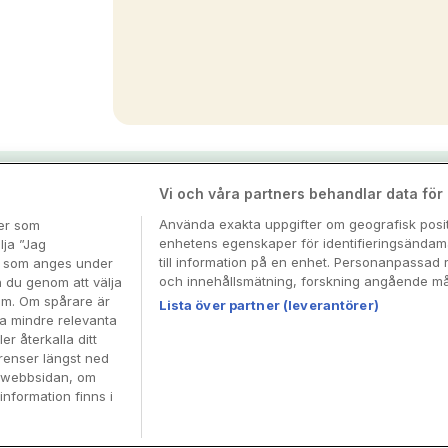
nspiration & tips
Vi och våra partners behandlar data för a
Använda exakta uppgifter om geografisk positi
ter som
enhetens egenskaper för identifieringsändamå
esa
lja ”Jag
till information på en enhet. Personanpassad 
en som anges under
och innehållsmätning, forskning angående mål
n du genom att välja
dem. Om spårare är
Lista över partner (leverantörer)
ra mindre relevanta
er återkalla ditt
renser längst ned
å webbsidan, om
information finns i