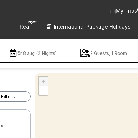
My Trips
Nytt!
Rea
International Package Holidays
lör 8 aug (2 Nights)
2 Guests, 1 Room
+
−
Filters
re