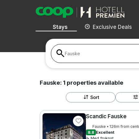
Stays
Exclusive Deals
Fauske
Fauske:
1
properties
available
Sort
Scandic Fauske
Fauske • 126m from cent
8.8
Excellent
☕ Med frukost