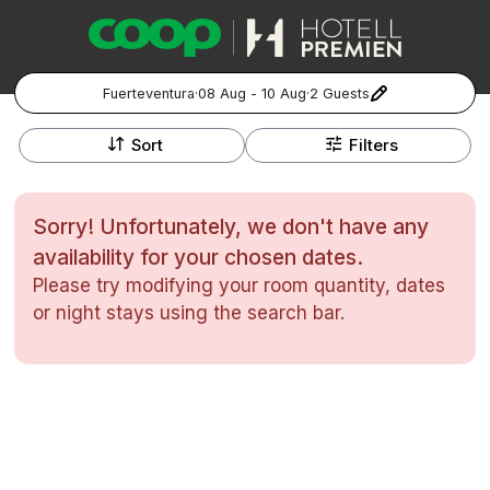
Fuerteventura
·
08 Aug - 10 Aug
·
2 Guests
+
Popular Destinations:
−
Sort
Filters
Hela Sverige
Sorry! Unfortunately, we don't have any
Stockholm
availability for your chosen dates.
Please try modifying your room quantity, dates
Göteborg
Kontakta oss
Vanliga frågor
Allmänna villkor
or night stays using the search bar.
Gift Vouchers
Coop.se
Manage Preferences
Malmö
Registrera ditt hotell
Cookie policy & Integritetspolicy
Hela Norge
Hotellweekend
Oslo
Familjerum