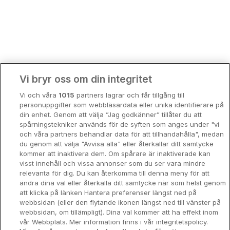
Bergen
Europa
Hela Danmark
Premiumhotell
Kompisweekend
Done
Vi bryr oss om din integritet
Storstadsweekend
Vi och våra
1015
partners lagrar och får tillgång till
Hotellrum under 995 kr
personuppgifter som webbläsardata eller unika identifierare på
din enhet. Genom att välja ”Jag godkänner” tillåter du att
Spahotell
spårningstekniker används för de syften som anges under "vi
och våra partners behandlar data för att tillhandahålla", medan
Sydsverige
du genom att välja "Avvisa alla" eller återkallar ditt samtycke
kommer att inaktivera dem. Om spårare är inaktiverade kan
Om Hotellpremien
visst innehåll och vissa annonser som du ser vara mindre
relevanta för dig. Du kan återkomma till denna meny för att
Nya hotell
ändra dina val eller återkalla ditt samtycke när som helst genom
att klicka på länken Hantera preferenser längst ned på
Stadsweekend
webbsidan (eller den flytande ikonen längst ned till vänster på
webbsidan, om tillämpligt). Dina val kommer att ha effekt inom
vår Webbplats. Mer information finns i vår integritetspolicy.