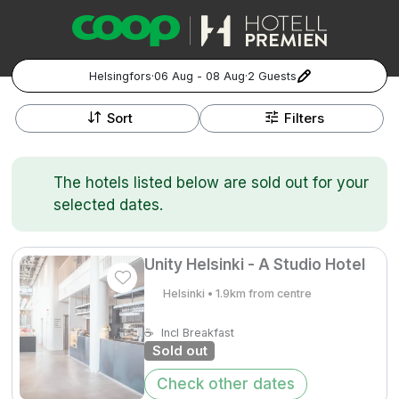
Helsingfors
·
06 Aug - 08 Aug
·
2 Guests
+
Popular Destinations:
−
Sort
Filters
Hela Sverige
The hotels listed below are sold out for your
Stockholm
selected dates.
Göteborg
Kontakta oss
Vanliga frågor
Allmänna villkor
Gift Vouchers
Coop.se
Manage Preferences
Unity Helsinki - A Studio Hotel
Malmö
Registrera ditt hotell
Cookie policy & Integritetspolicy
Helsinki • 1.9km from centre
Hela Norge
☕
Incl Breakfast
Sold out
Hotellweekend
Oslo
Check other dates
Familjerum