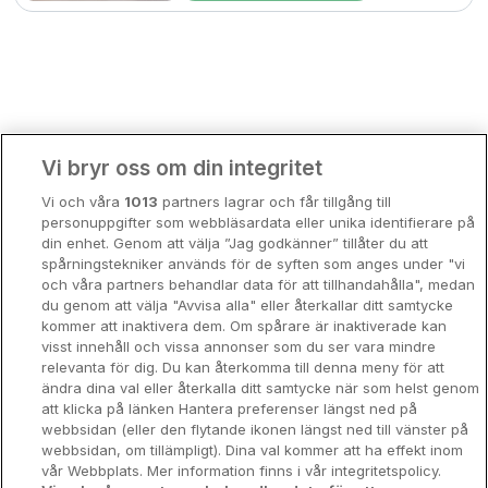
Bergen
Europa
Hela Danmark
Premiumhotell
Kompisweekend
Done
Vi bryr oss om din integritet
Storstadsweekend
Vi och våra
1013
partners lagrar och får tillgång till
Hotellrum under 995 kr
personuppgifter som webbläsardata eller unika identifierare på
din enhet. Genom att välja ”Jag godkänner” tillåter du att
Spahotell
spårningstekniker används för de syften som anges under "vi
och våra partners behandlar data för att tillhandahålla", medan
Sydsverige
du genom att välja "Avvisa alla" eller återkallar ditt samtycke
kommer att inaktivera dem. Om spårare är inaktiverade kan
Om Hotellpremien
visst innehåll och vissa annonser som du ser vara mindre
relevanta för dig. Du kan återkomma till denna meny för att
Nya hotell
ändra dina val eller återkalla ditt samtycke när som helst genom
att klicka på länken Hantera preferenser längst ned på
Stadsweekend
webbsidan (eller den flytande ikonen längst ned till vänster på
webbsidan, om tillämpligt). Dina val kommer att ha effekt inom
vår Webbplats. Mer information finns i vår integritetspolicy.