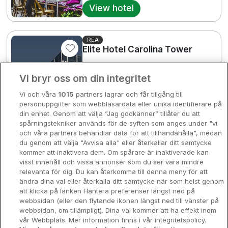
View hotel
Bergen
Europa
Hela Danmark
Premiumhotell
REA
Elite Hotel Carolina Tower
Kompisweekend
Stockholm • 2km from centre
Done
3
9
Excellent
Vi bryr oss om din integritet
Storstadsweekend
☕ Med frukost
2731 SEK
Vi och våra
1015
partners lagrar och får tillgång till
/ Per night
Hotellrum under 995 kr
personuppgifter som webbläsardata eller unika identifierare på
View hotel
din enhet. Genom att välja ”Jag godkänner” tillåter du att
Spahotell
spårningstekniker används för de syften som anges under "vi
och våra partners behandlar data för att tillhandahålla", medan
Sydsverige
du genom att välja "Avvisa alla" eller återkallar ditt samtycke
Hotel Kung Carl
kommer att inaktivera dem. Om spårare är inaktiverade kan
Om Hotellpremien
visst innehåll och vissa annonser som du ser vara mindre
5744 
Stockholm • 1.3km from centre
relevanta för dig. Du kan återkomma till denna meny för att
9.1
Excellent
Nya hotell
ändra dina val eller återkalla ditt samtycke när som helst genom
☕ Med frukost
4125 SEK
att klicka på länken Hantera preferenser längst ned på
/ Per night
Stadsweekend
webbsidan (eller den flytande ikonen längst ned till vänster på
View hotel
webbsidan, om tillämpligt). Dina val kommer att ha effekt inom
vår Webbplats. Mer information finns i vår integritetspolicy.