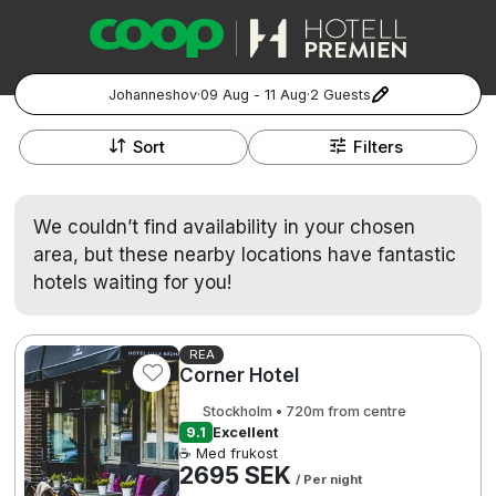
Johanneshov
·
09 Aug - 11 Aug
·
2 Guests
+
Popular Destinations:
−
Sort
Filters
Hela Sverige
We couldn’t find availability in your chosen
Stockholm
area, but these nearby locations have fantastic
hotels waiting for you!
Göteborg
Kontakta oss
Vanliga frågor
Allmänna villkor
Gift Vouchers
Coop.se
Manage Preferences
Malmö
Registrera ditt hotell
Cookie policy & Integritetspolicy
REA
Corner Hotel
Hela Norge
Stockholm • 720m from centre
9.1
Excellent
Hotellweekend
☕ Med frukost
Oslo
2695 SEK
/ Per night
Familjerum