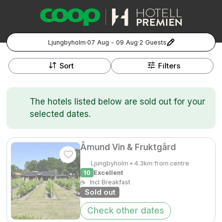
Ljungbyholm
·
07 Aug - 09 Aug
·
2 Guests
+
Popular Destinations:
−
Sort
Filters
Hela Sverige
The hotels listed below are sold out for your
Stockholm
selected dates.
Göteborg
Kontakta oss
Vanliga frågor
Allmänna villkor
Gift Vouchers
Coop.se
Manage Preferences
Åmund Vin & Fruktgård
Malmö
Registrera ditt hotell
Cookie policy & Integritetspolicy
Ljungbyholm • 4.3km from centre
10
Excellent
Hela Norge
☕
Incl Breakfast
Sold out
Hotellweekend
Oslo
Check other dates
Familjerum