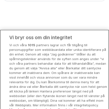
Bergen
Europa
Hela Danmark
Premiumhotell
Kompisweekend
Done
Vi bryr oss om din integritet
Storstadsweekend
Vi och våra
1015
partners lagrar och får tillgång till
Hotellrum under 995 kr
personuppgifter som webbläsardata eller unika identifierare på
din enhet. Genom att välja ”Jag godkänner” tillåter du att
Spahotell
spårningstekniker används för de syften som anges under "vi
och våra partners behandlar data för att tillhandahålla", medan
Sydsverige
du genom att välja "Avvisa alla" eller återkallar ditt samtycke
kommer att inaktivera dem. Om spårare är inaktiverade kan
Om Hotellpremien
visst innehåll och vissa annonser som du ser vara mindre
relevanta för dig. Du kan återkomma till denna meny för att
Nya hotell
ändra dina val eller återkalla ditt samtycke när som helst genom
att klicka på länken Hantera preferenser längst ned på
Stadsweekend
webbsidan (eller den flytande ikonen längst ned till vänster på
webbsidan, om tillämpligt). Dina val kommer att ha effekt inom
vår Webbplats. Mer information finns i vår integritetspolicy.