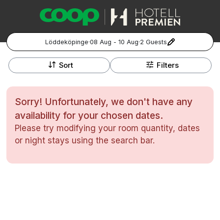
Löddeköpinge
·
08 Aug - 10 Aug
·
2 Guests
+
Popular Destinations:
−
Sort
Filters
Hela Sverige
Sorry! Unfortunately, we don't have any
Stockholm
availability for your chosen dates.
Please try modifying your room quantity, dates
Göteborg
Kontakta oss
Vanliga frågor
Allmänna villkor
or night stays using the search bar.
Gift Vouchers
Coop.se
Manage Preferences
Malmö
Registrera ditt hotell
Cookie policy & Integritetspolicy
Hela Norge
Hotellweekend
Oslo
Familjerum