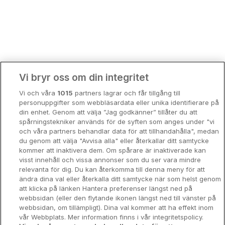
Bergen
Europa
Hela Danmark
Premiumhotell
Kompisweekend
Done
Vi bryr oss om din integritet
Storstadsweekend
Vi och våra
1015
partners lagrar och får tillgång till
Hotellrum under 995 kr
personuppgifter som webbläsardata eller unika identifierare på
din enhet. Genom att välja ”Jag godkänner” tillåter du att
Spahotell
spårningstekniker används för de syften som anges under "vi
och våra partners behandlar data för att tillhandahålla", medan
Sydsverige
du genom att välja "Avvisa alla" eller återkallar ditt samtycke
kommer att inaktivera dem. Om spårare är inaktiverade kan
Om Hotellpremien
visst innehåll och vissa annonser som du ser vara mindre
relevanta för dig. Du kan återkomma till denna meny för att
Nya hotell
ändra dina val eller återkalla ditt samtycke när som helst genom
att klicka på länken Hantera preferenser längst ned på
Stadsweekend
webbsidan (eller den flytande ikonen längst ned till vänster på
webbsidan, om tillämpligt). Dina val kommer att ha effekt inom
vår Webbplats. Mer information finns i vår integritetspolicy.