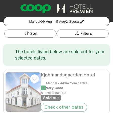
Mandal
·
09 Aug - 11 Aug
·
2 Guests
+
Popular Destinations:
−
Sort
Filters
Hela Sverige
The hotels listed below are sold out for your
Stockholm
selected dates.
Göteborg
Kontakta oss
Vanliga frågor
Allmänna villkor
Gift Vouchers
Coop.se
Manage Preferences
Kjøbmandsgaarden Hotel
Malmö
Registrera ditt hotell
Cookie policy & Integritetspolicy
Mandal • 443m from centre
8
Very Good
Hela Norge
☕
Incl Breakfast
Sold out
Hotellweekend
Oslo
Check other dates
Familjerum