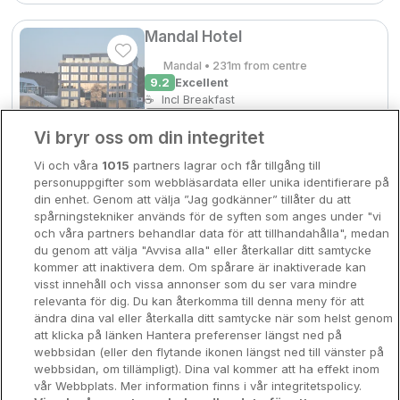
Bergen
Europa
Mandal Hotel
Hela Danmark
Mandal • 231m from centre
Premiumhotell
9.2
Excellent
☕
Incl Breakfast
Kompisweekend
Sold out
Done
Vi bryr oss om din integritet
Storstadsweekend
Check other dates
Vi och våra
1015
partners lagrar och får tillgång till
Hotellrum under 995 kr
personuppgifter som webbläsardata eller unika identifierare på
din enhet. Genom att välja ”Jag godkänner” tillåter du att
Spahotell
spårningstekniker används för de syften som anges under "vi
och våra partners behandlar data för att tillhandahålla", medan
Sydsverige
du genom att välja "Avvisa alla" eller återkallar ditt samtycke
kommer att inaktivera dem. Om spårare är inaktiverade kan
Om Hotellpremien
visst innehåll och vissa annonser som du ser vara mindre
relevanta för dig. Du kan återkomma till denna meny för att
Nya hotell
ändra dina val eller återkalla ditt samtycke när som helst genom
att klicka på länken Hantera preferenser längst ned på
Stadsweekend
webbsidan (eller den flytande ikonen längst ned till vänster på
webbsidan, om tillämpligt). Dina val kommer att ha effekt inom
vår Webbplats. Mer information finns i vår integritetspolicy.