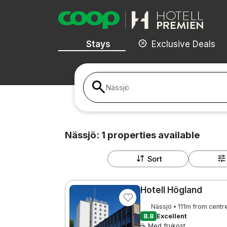
Stays
Exclusive Deals
Nässjö
Nässjö:
1
properties
available
Sort
Hotell Högland
Nässjö • 111m from centr
8.8
Excellent
☕ Med frukost