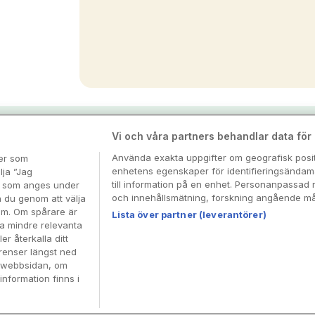
nspiration & tips
Vi och våra partners behandlar data för a
Använda exakta uppgifter om geografisk positi
ter som
enhetens egenskaper för identifieringsändamå
esa
lja ”Jag
till information på en enhet. Personanpassad 
en som anges under
och innehållsmätning, forskning angående mål
n du genom att välja
dem. Om spårare är
Lista över partner (leverantörer)
ra mindre relevanta
er återkalla ditt
renser längst ned
å webbsidan, om
information finns i