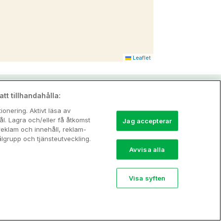
Leaflet
tt tillhandahålla:
onering. Aktivt läsa av
l. Lagra och/eller få åtkomst
Jag accepterar
reklam och innehåll, reklam-
grupp och tjänsteutveckling.
Avvisa alla
Visa syften