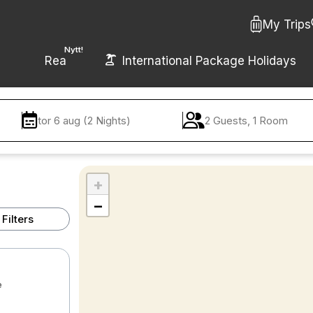
My Trips
Nytt!
Rea
International Package Holidays
tor 6 aug (2 Nights)
2 Guests, 1 Room
+
−
Filters
e