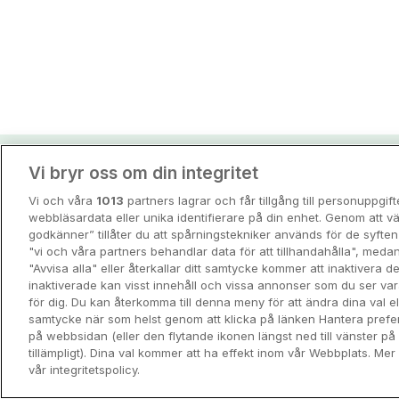
Vi bryr oss om din integritet
Hotellpremiens resei
Vi och våra
1013
partners lagrar och får tillgång till personuppgif
Guider och inspiration för din nästa r
webbläsardata eller unika identifierare på din enhet. Genom att vä
godkänner” tillåter du att spårningstekniker används för de syft
"vi och våra partners behandlar data för att tillhandahålla", meda
View all
"Avvisa alla" eller återkallar ditt samtycke kommer att inaktivera 
inaktiverade kan visst innehåll och vissa annonser som du ser va
för dig. Du kan återkomma till denna meny för att ändra dina val ell
samtycke när som helst genom att klicka på länken Hantera prefe
på webbsidan (eller den flytande ikonen längst ned till vänster p
tillämpligt). Dina val kommer att ha effekt inom vår Webbplats. Mer 
vår integritetspolicy.