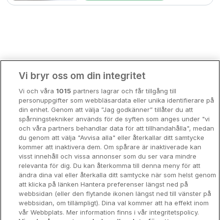
Bergen
Europa
Hela Danmark
Premiumhotell
Kompisweekend
Done
Vi bryr oss om din integritet
Storstadsweekend
Vi och våra
1015
partners lagrar och får tillgång till
Hotellrum under 995 kr
personuppgifter som webbläsardata eller unika identifierare på
din enhet. Genom att välja ”Jag godkänner” tillåter du att
Spahotell
spårningstekniker används för de syften som anges under "vi
och våra partners behandlar data för att tillhandahålla", medan
Sydsverige
du genom att välja "Avvisa alla" eller återkallar ditt samtycke
kommer att inaktivera dem. Om spårare är inaktiverade kan
Om Hotellpremien
visst innehåll och vissa annonser som du ser vara mindre
relevanta för dig. Du kan återkomma till denna meny för att
Nya hotell
ändra dina val eller återkalla ditt samtycke när som helst genom
att klicka på länken Hantera preferenser längst ned på
Stadsweekend
webbsidan (eller den flytande ikonen längst ned till vänster på
webbsidan, om tillämpligt). Dina val kommer att ha effekt inom
vår Webbplats. Mer information finns i vår integritetspolicy.