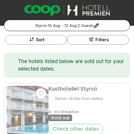
Styrsö
·
10 Aug - 12 Aug
·
2 Guests
+
Popular Destinations:
−
Sort
Filters
Hela Sverige
The hotels listed below are sold out for your
Stockholm
selected dates.
Göteborg
Kontakta oss
Vanliga frågor
Allmänna villkor
Gift Vouchers
Coop.se
Manage Preferences
Kusthotellet Styrsö
Malmö
Registrera ditt hotell
Cookie policy & Integritetspolicy
Styrsö • 835m from centre
Hela Norge
☕
Incl Breakfast
Sold out
Hotellweekend
Oslo
Check other dates
Familjerum