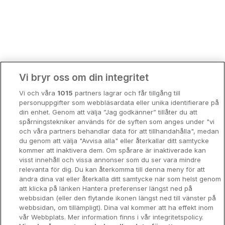
Bergen
Europa
Hela Danmark
Premiumhotell
Kompisweekend
Done
Vi bryr oss om din integritet
Storstadsweekend
Vi och våra
1015
partners lagrar och får tillgång till
Hotellrum under 995 kr
personuppgifter som webbläsardata eller unika identifierare på
din enhet. Genom att välja ”Jag godkänner” tillåter du att
Spahotell
spårningstekniker används för de syften som anges under "vi
och våra partners behandlar data för att tillhandahålla", medan
Sydsverige
du genom att välja "Avvisa alla" eller återkallar ditt samtycke
kommer att inaktivera dem. Om spårare är inaktiverade kan
Om Hotellpremien
visst innehåll och vissa annonser som du ser vara mindre
relevanta för dig. Du kan återkomma till denna meny för att
Nya hotell
ändra dina val eller återkalla ditt samtycke när som helst genom
att klicka på länken Hantera preferenser längst ned på
Stadsweekend
webbsidan (eller den flytande ikonen längst ned till vänster på
webbsidan, om tillämpligt). Dina val kommer att ha effekt inom
vår Webbplats. Mer information finns i vår integritetspolicy.