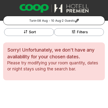
Turin
·
08 Aug - 10 Aug
·
2 Guests
+
Popular Destinations:
−
Sort
Filters
Hela Sverige
Sorry! Unfortunately, we don't have any
Stockholm
availability for your chosen dates.
Please try modifying your room quantity, dates
Göteborg
Kontakta oss
Vanliga frågor
Allmänna villkor
or night stays using the search bar.
Gift Vouchers
Coop.se
Manage Preferences
Malmö
Registrera ditt hotell
Cookie policy & Integritetspolicy
Hela Norge
Hotellweekend
Oslo
Familjerum