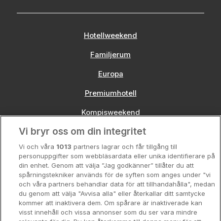
Hotellweekend
Familjerum
Europa
Premiumhotell
Kompisweekend
Vi bryr oss om din integritet
Storstadsweekend
Vi och våra
1013
partners lagrar och får tillgång till
Hotellrum under 995 kr
personuppgifter som webbläsardata eller unika identifierare på
din enhet. Genom att välja ”Jag godkänner” tillåter du att
Spahotell
spårningstekniker används för de syften som anges under "vi
och våra partners behandlar data för att tillhandahålla", medan
Sydsverige
du genom att välja "Avvisa alla" eller återkallar ditt samtycke
kommer att inaktivera dem. Om spårare är inaktiverade kan
Om Hotellpremien
visst innehåll och vissa annonser som du ser vara mindre