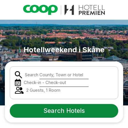
Popular Destinations:
Hela Sverige
Hotellweekend i Skåne
Stockholm
Search County, Town or Hotel
Göteborg
Check-in - Check-out
Malmö
2 Guests, 1 Room
Hela Norge
Search Hotels
Oslo