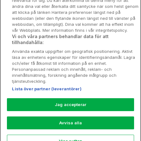
relevanta för dig. Du kan återkomma till denna meny för att
Nya hotell
ändra dina val eller återkalla ditt samtycke när som helst genom
att klicka på länken Hantera preferenser längst ned på
Stadsweekend
webbsidan (eller den flytande ikonen längst ned till vänster på
webbsidan, om tillämpligt). Dina val kommer att ha effekt inom
vår Webbplats. Mer information finns i vår integritetspolicy.
Vi och våra partners behandlar data för att
tillhandahålla:
Booking Enquiries:
info@hotellpremien.se
Använda exakta uppgifter om geografisk positionering. Aktivt
Hotellsupport:
scandinavian@digibreaks.com
läsa av enhetens egenskaper för identifieringsändamål. Lagra
och/eller få åtkomst till information på en enhet.
Personanpassad reklam och innehåll, reklam- och
innehållsmätning, forskning angående målgrupp och
Hotellpremien.se av en del av Coop
tjänsteutveckling.
Sverige. Coop Sverige 171 88 Solna,
Lista över partner (leverantörer)
Telefon: 010-742 00 00, Org.nr: 556710-
5480.
Jag accepterar
Läs mer om Coops Partnererbjudande:
www.coop.se/medlem/partnererbjudande
Avvisa alla
Nytt!