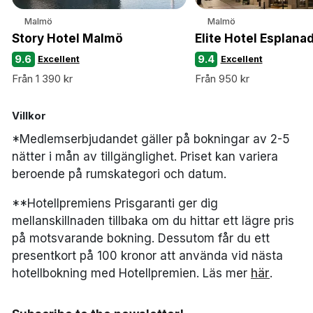
Malmö
Malmö
Story Hotel Malmö
Elite Hotel Esplan
9.6
9.4
Excellent
Excellent
Från 1 390 kr
Från 950 kr
Villkor
*Medlemserbjudandet gäller på bokningar av 2-5
nätter i mån av tillgänglighet. Priset kan variera
beroende på rumskategori och datum.
**Hotellpremiens Prisgaranti ger dig
mellanskillnaden tillbaka om du hittar ett lägre pris
på motsvarande bokning. Dessutom får du ett
presentkort på 100 kronor att använda vid nästa
hotellbokning med Hotellpremien. Läs mer
här
.